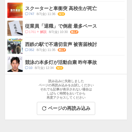
メ
ン
スクーターと車衝突 高校生が死亡
ト
コ
747
8/7(金) 11:36
NEW
数
メ
ン
従業員「退職」で倒産 最多ペース
ト
コ
1761
8/7(金) 10:30
関心
解説
数
メ
ン
西鉄の駅で不適切音声 被害届検討
ト
コ
352
8/7(金) 11:35
関心
数
メ
ン
競泳の本多灯が活動自粛 昨年事故
ト
コ
10
8/7(金) 12:34
NEW
数
メ
お
ン
す
読み込みに失敗しました
ト
す
ページの再読み込みをお試しください
数
それでも記事が表示されない場合は
め
しばらく時間をおいてから
記
再度アクセスしてください
事
ページの再読み込み