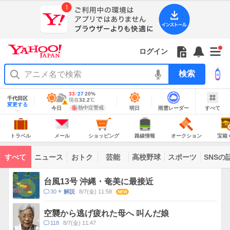
Yahoo!
Yahoo!
フ
フ
Yahoo!
お
サ
Yahoo!
新
JAPAN
ログイン
JAPAN
ォ
ォ
JAPAN
知
イ
JAPAN
着
ア
ロ
ロ
か
ら
ド
ID
Yahoo!
着
プ
ー
ー
ら
せ
メ
で
検
せ
リ
を
の
一
ニ
ロ
索
替
を
開
お
覧
ュ
グ
え
使
地
最
33
最
降
27
20
%
く
知
を
ー
イ
域
テ
千代田区
う
高
低
水
現
現在
32.2
℃
情
警
ら
開
を
ン
明
雨
す
今
変更する
ー
気
気
確
在
報
報・
熱中症警戒
今日
明日
雨雲レーダー
すべて
日
雲
べ
日
せ
く
開
温
温
率
気
注
マ
の
レ
て
の
Yahoo!
温
天
ー
く
意
あ
JAPAN
天
気
ダ
報
の
気
ー
り
ト
メ
シ
路
オ
宝
が
主
ラ
ー
ョ
線
ー
箱
トラベル
メール
ショッピング
路線情報
オークション
宝箱
な
出
ベ
ル
ッ
情
ク
く
サ
て
ル
ピ
報
シ
じ
ー
コ
い
ン
ョ
ビ
すべて
ニュース
おトク
芸能
高校野球
スポーツ
SNSの
グ
ン
ン
ま
ス
す
テ
ト
ン
ピ
台風13号 沖縄・奄美に最接近
ツ
ッ
一
コ
30
8/7(金) 11:58
NEW
解説
ク
覧
メ
ス
ン
空襲から逃げ疲れた母へ 叫んだ娘
ト
コ
118
8/7(金) 11:47
数