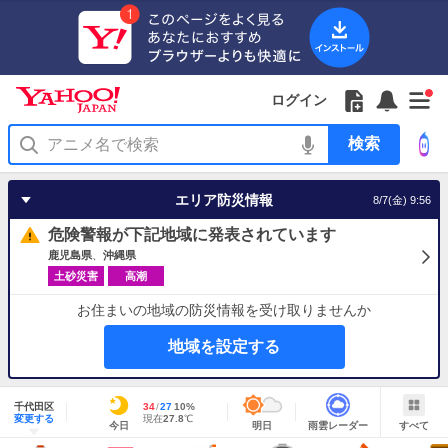
Yahoo!
Yahoo!
フ
フ
Yahoo!
お
サ
Yahoo!
新
JAPAN
ログイン
JAPAN
ォ
ォ
JAPAN
知
イ
JAPAN
着
ア
ロ
ロ
か
ら
ド
ID
Yahoo!
着
プ
ー
ー
ら
せ
メ
で
検
せ
リ
を
の
一
ニ
ロ
索
替
を
開
お
覧
ュ
グ
え
使
く
知
を
ー
イ
テ
う
エリア防災情報
8/7(金) 9:56
ら
開
を
ン
ー
せ
く
開
マ
危険警報が下記地域に発表されています
く
あ
り
鹿児島県
沖縄県
土砂災害
高潮
お住まいの地域の防災情報を受け取りませんか
地域を設定する
地
域
千代田区
最
34
最
降
27
10
%
情
明
雨
す
今
変更する
高
低
水
現
現在
27.8
℃
報
今日
明日
雨雲レーダー
すべて
日
雲
べ
日
気
気
確
在
の
レ
て
の
温
温
率
気
Yahoo!
天
ー