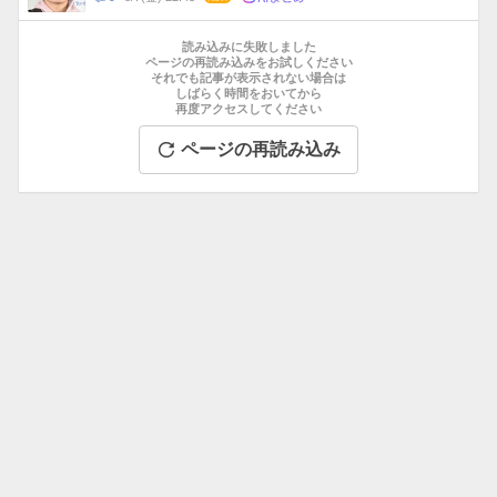
数
メ
お
ン
す
読み込みに失敗しました
ト
す
ページの再読み込みをお試しください
数
それでも記事が表示されない場合は
め
しばらく時間をおいてから
記
再度アクセスしてください
事
ページの再読み込み