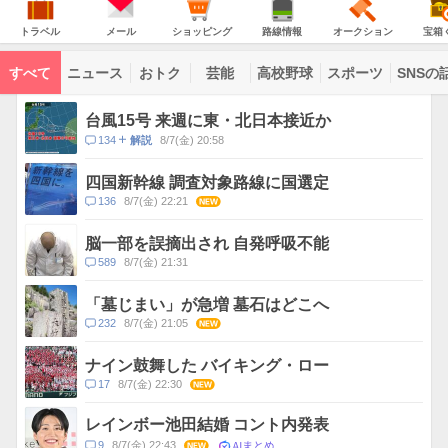
JAPAN
天
温
気
ダ
の
気
ー
ト
メ
シ
路
オ
宝
主
ラ
ー
ョ
線
ー
箱
トラベル
メール
ショッピング
路線情報
オークション
宝箱
な
ベ
ル
ッ
情
ク
く
サ
ル
ピ
報
シ
じ
ー
コ
ン
ョ
ビ
すべて
ニュース
おトク
芸能
高校野球
スポーツ
SNSの
グ
ン
ン
ス
テ
ト
ン
ピ
台風15号 来週に東・北日本接近か
ツ
ッ
一
コ
134
8/7(金) 20:58
解説
ク
覧
メ
ス
ン
四国新幹線 調査対象路線に国選定
ト
コ
136
8/7(金) 22:21
NEW
数
メ
ン
脳一部を誤摘出され 自発呼吸不能
ト
コ
589
8/7(金) 21:31
数
メ
ン
「墓じまい」が急増 墓石はどこへ
ト
コ
232
8/7(金) 21:05
NEW
数
メ
ン
ナイン鼓舞した バイキング・ロー
ト
コ
17
8/7(金) 22:30
NEW
数
メ
ン
レインボー池田結婚 コント内発表
ト
AIまとめ
コ
9
8/7(金) 22:43
NEW