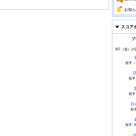
お知ら
スコア
プ
8/7（金）
の
投手
D
投手
投手
日
投
投手