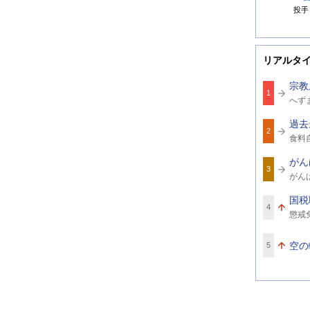
投手
リアルタ
宗教
1
関
へず
連
ワ
過去
ー
2
関
ド
食料
連
ワ
がん
ー
3
関
ド
がん
連
ワ
国税
ー
4
関
ド
懲戒
連
ワ
ー
空の軌
5
ド