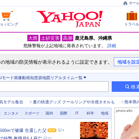
ホー
ョッピング
トラベ
大雨
土砂災害
高潮
鹿児島県
沖縄県
危険警報が上記地域に発表されています。
詳細
いの地域の防災情報が表示されるように設定できます。
地域を設
AIモード
画像
動画
知恵袋
地図
リアルタイム
一覧
検
気モデル集合
夏の快適グッズ クールリングや冷感タオルも
熊本県
エンタメ
スポーツ
国内
国際
IT
科学
地域
新
500mで被爆 生還した父
8
で銃撃 教職員5人死亡
53