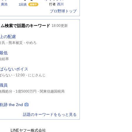
廣池
打者
西川
1回表
プロ野球トップ
イム検索で話題のキーワード
18:00
更新
上の配慮
ま氏
熊本被災
やめろ
最低
自給率
ばらないボイス
ばらない
12:00
にじさんじ
職員
免職処分
1億5000万円
関東信越国税局
跡 the 2nd
話題のキーワードをもっと見る
LINEヤフー株式会社