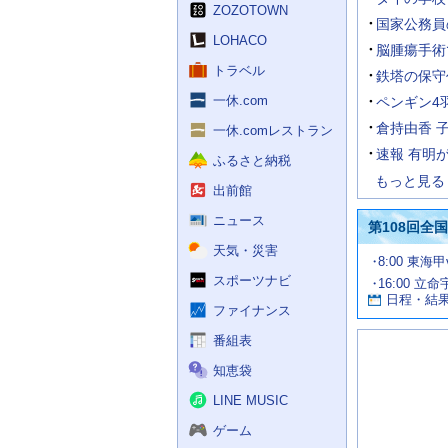
く
ZOZOTOWN
ス
国家公務員の
LOHACO
脳腫瘍手術
トラベル
鉄塔の保守
一休.com
ペンギン4
倉持由香 
一休.comレストラン
速報 有明
ふるさと納税
もっと見る
出前館
ニュース
第108回全
天気・災害
試
8:00 東海
合
スポーツナビ
16:00 立命
お
情
日程・結
報
す
ファイナンス
す
番組表
め
の
知恵袋
記
事
LINE MUSIC
ゲーム