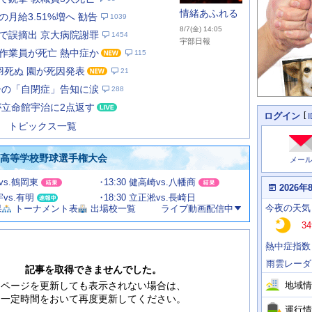
情緒あふれる
月給3.51%増へ 勧告
1039
8/7(金) 14:05
で誤摘出 京大病院謝罪
1454
宇部日報
作業員が死亡 熱中症か
115
羽死ぬ 園が死因発表
21
あ
な
子の「自閉症」告知に涙
288
た
が立命館宇治に2点返す
の
個
ログイン
人
ス
トピックス一覧
に
テ
関
ー
わ
国高等学校野球選手権大会
メー
タ
る
情
ス
甲vs.鶴岡東
13:30 健高崎vs.八幡商
報
本
2026年
日
宇vs.有明
18:30 立正淞vs.長崎日
今
の
今夜
の天気
果
トーナメント表
出場校一覧
ライブ動画配信中
日
天
明
34
気
日
、
の
熱中症指数
運
天
行
気
雨雲レーダ
情
記事を取得できませんでした。
報
地域情
ページを更新しても表示されない場合は、
一定時間をおいて再度更新してください。
運行情