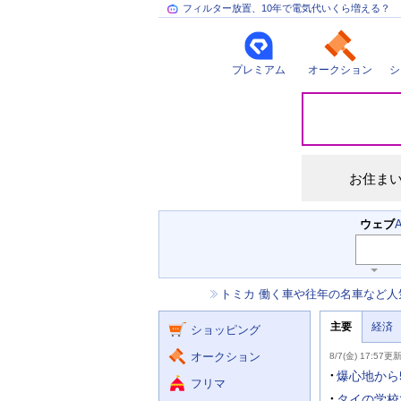
フィルター放置、10年で電気代いくら増える？
プレミアム
オークション
シ
災
害
情
報
お住ま
検
ウェブ
索
主
キ
ー
な
お
トミカ 働く車や往年の名車など人
ワ
サ
知
ー
ー
ニ
ら
ド
主要
経済
ュ
ショッピング
せ
ビ
入
ー
力
主
ス
ス
オークション
8/7(金) 17:57更
補
要
助
ニ
爆心地から
フリマ
を
ュ
開
ー
タイの学校