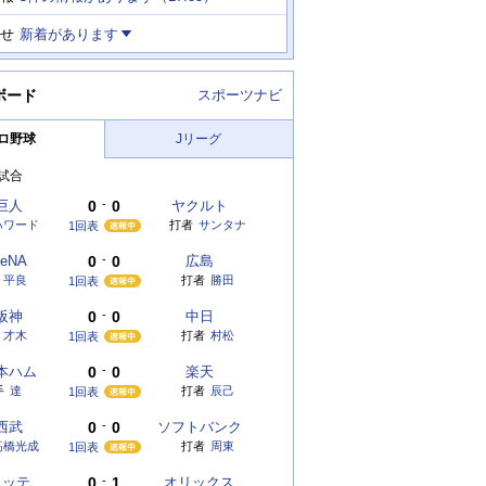
せ
新着があります
ボード
スポーツナビ
ロ野球
Jリーグ
試合
巨人
0
-
0
ヤクルト
ハワード
打者
サンタナ
1回表
eNA
0
-
0
広島
平良
打者
勝田
1回表
阪神
0
-
0
中日
才木
打者
村松
1回表
本ハム
0
-
0
楽天
手
達
打者
辰己
1回表
西武
0
-
0
ソフトバンク
髙橋光成
打者
周東
1回表
ロッテ
0
-
1
オリックス