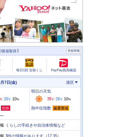
ID新規取得
登録情報
PayPay残高確認
ル
毎日1回 宝箱くじ
8月7日(金)
港区
明日
の天気
26
10
35
26
10
℃
℃
%
℃
℃
%
熱中症指数
危険
厳重警戒
ー
くらしの手続きや自治体情報など
報
3
件の情報があります（
17:35
）
報