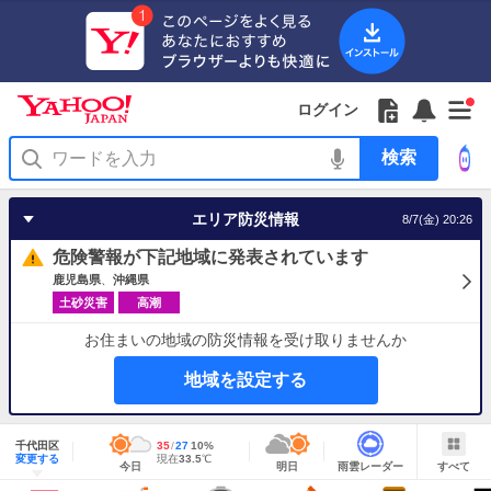
Yahoo!
Yahoo!
フ
フ
Yahoo!
お
サ
Yahoo!
新
JAPAN
ログイン
JAPAN
ォ
ォ
JAPAN
知
イ
JAPAN
着
ア
ロ
ロ
か
ら
ド
ID
Yahoo!
着
プ
ー
ー
ら
せ
メ
で
検
せ
リ
を
の
一
ニ
ロ
索
替
を
開
お
覧
ュ
グ
え
使
く
知
を
ー
イ
テ
う
エリア防災情報
8/7(金) 20:26
ら
開
を
ン
ー
せ
く
開
マ
危険警報が下記地域に発表されています
く
あ
り
鹿児島県
沖縄県
土砂災害
高潮
お住まいの地域の防災情報を受け取りませんか
地域を設定する
地
域
千代田区
最
35
最
降
27
10
%
情
明
雨
す
今
変更する
高
低
水
現
現在
33.5
℃
報
今日
明日
雨雲レーダー
すべて
日
雲
べ
日
気
気
確
在
の
レ
て
の
温
温
率
気
Yahoo!
天
ー