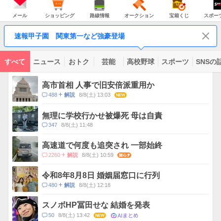
JAPAN
天
温
気
ダ
の
気
ー
メ
シ
路
オ
宝
ス
主
ー
ョ
線
ー
箱
ポ
メール
ショッピング
路線情報
オークション
宝箱くじ
スポー
な
ル
ッ
情
ク
く
ー
サ
ピ
報
シ
じ
ツ
ー
コ
ン
ョ
ナ
ビ
速報甲子園 関東第一など強豪登場
グ
ン
ビ
ン
ス
テ
ン
ツ
すべて
ニュース
おトク
芸能
高校野球
スポーツ
SNSの
一
ト
覧
ピ
高市首相 人事で旧安倍派重用か
ッ
コ
488
8/8(土) 13:03
NEW
解説
ク
メ
ス
ン
無理に学校行かせ被爆死 母は自責
ト
コ
347
8/8(土) 11:48
数
メ
ン
高速道で何度も追突され 一部始終
ト
コ
2260
8/8(土) 10:59
関心
解説
数
メ
ン
令和8年8月8日 婚姻届窓口に行列
ト
コ
480
8/8(土) 12:18
解説
数
メ
ン
スノボHP冨田せな 結婚を発表
ト
AIまとめ
コ
50
8/8(土) 13:42
NEW
数