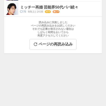
メ
ン
ミッチー再婚 芸能界50代パパ続々
ト
コ
75
8/8(土) 14:06
NEW
関心
数
メ
お
ン
す
読み込みに失敗しました
ト
す
ページの再読み込みをお試しください
数
それでも記事が表示されない場合は
め
しばらく時間をおいてから
記
再度アクセスしてください
事
ページの再読み込み