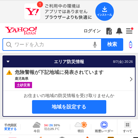
Yahoo!
Yahoo!
フ
フ
Yahoo!
お
サ
Yahoo!
新
JAPAN
ログイン
JAPAN
ォ
ォ
JAPAN
知
イ
JAPAN
着
ア
ロ
ロ
か
ら
ド
ID
Yahoo!
着
プ
ー
ー
ら
せ
メ
で
検
せ
リ
を
の
一
ニ
ロ
索
替
を
開
お
覧
ュ
グ
え
使
く
知
を
ー
イ
テ
う
エリア防災情報
8/7(金) 20:26
ら
開
を
ン
ー
せ
く
開
マ
危険警報が下記地域に発表されています
く
あ
り
鹿児島県
土砂災害
お住まいの地域の防災情報を受け取りませんか
地域を設定する
地
域
千代田区
最
34
最
降
26
30
%
情
明
雨
す
今
変更する
高
低
水
現
現在
25.7
℃
報
今日
明日
雨雲レーダー
すべて
日
雲
べ
日
気
気
確
在
の
レ
て
の
温
温
率
気
Yahoo!
天
ー