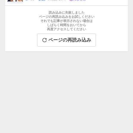
数
メ
お
ン
す
読み込みに失敗しました
ト
す
ページの再読み込みをお試しください
数
それでも記事が表示されない場合は
め
しばらく時間をおいてから
記
再度アクセスしてください
事
ページの再読み込み