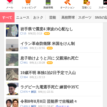
JAPAN
天
温
気
ダ
の
気
ー
メ
シ
路
オ
宝
ス
主
ー
ョ
線
ー
箱
ポ
メール
ショッピング
路線情報
オークション
宝箱くじ
スポー
な
ル
ッ
情
ク
く
ー
サ
ピ
報
シ
じ
ツ
ー
コ
ン
ョ
ナ
ビ
すべて
ニュース
おトク
芸能
高校野球
スポーツ
SNSの
グ
ン
ビ
ン
ス
テ
ト
ン
ピ
岩手県で震度4 津波の心配なし
ツ
ッ
一
コ
15
8/9(日) 3:13
NEW
ク
覧
メ
ス
ン
イラン革命防衛隊 米国をけん制
ト
コ
385
8/8(土) 22:55
NEW
数
メ
ン
息子助けようと川に 父親溺れ死亡
ト
コ
961
8/8(土) 23:28
NEW
数
メ
ン
19歳不明 単独1泊2日予定で入山
ト
コ
364
8/8(土) 22:13
数
メ
ン
ラグビー九電選手死亡 練習中35℃
ト
コ
876
8/8(土) 22:31
解説
数
メ
ン
令和8年8月8日 芸能界で吉報続々
ト
AIまとめ
コ
499
8/8(土) 18:47
解説