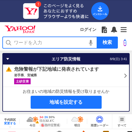
Yahoo!
Yahoo!
フ
フ
Yahoo!
お
サ
Yahoo!
JAPAN
ログイン
JAPAN
ォ
ォ
JAPAN
知
イ
JAPAN
ア
ロ
ロ
か
ら
ド
ID
Yahoo!
プ
ー
ー
ら
せ
メ
で
検
リ
を
の
一
ニ
ロ
索
を
開
お
覧
ュ
グ
使
く
知
を
ー
イ
う
エリア防災情報
8/9(日) 3:41
ら
開
を
ン
せ
く
開
危険警報が下記地域に発表されています
く
岩手県
宮城県
土砂災害
お住まいの地域の防災情報を受け取りませんか
地域を設定する
地
最
34
最
降
26
30
%
域
千代田区
高
低
水
現
現在
32.4
℃
情
警
明
雨
す
今
変更する
気
気
確
在
報
報・
熱中症警戒
今日
明日
雨雲レーダー
すべて
日
雲
べ
日
温
温
率
気
注
の
レ
て
の
Yahoo!
温
天
ー