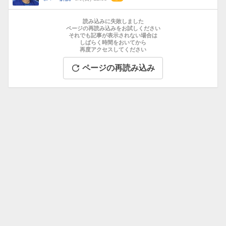
数
メ
お
ン
す
読み込みに失敗しました
ト
す
ページの再読み込みをお試しください
数
それでも記事が表示されない場合は
め
しばらく時間をおいてから
記
再度アクセスしてください
事
ページの再読み込み