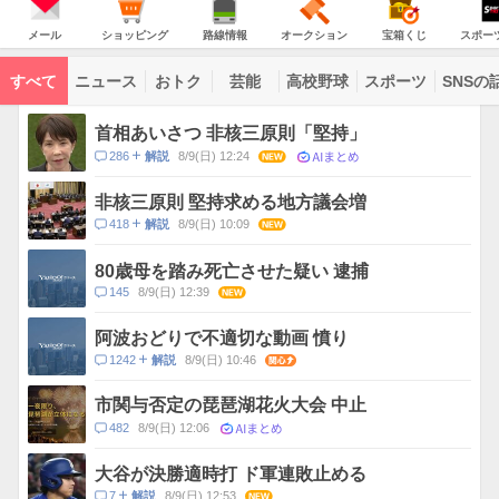
意
JAPAN
天
気
ダ
報
の
気
ー
メ
シ
路
オ
宝
ス
が
主
ー
ョ
線
ー
箱
ポ
メール
ショッピング
路線情報
オークション
宝箱くじ
スポー
な
出
ル
ッ
情
ク
く
ー
サ
て
ピ
報
シ
じ
ツ
ー
コ
い
ン
ョ
ナ
ビ
すべて
ニュース
おトク
芸能
高校野球
スポーツ
SNSの
グ
ン
ビ
ン
ま
ス
す
テ
ト
ン
ピ
首相あいさつ 非核三原則「堅持」
ツ
ッ
一
AIまとめ
コ
286
8/9(日) 12:24
NEW
解説
ク
覧
メ
ス
ン
非核三原則 堅持求める地方議会増
ト
コ
418
8/9(日) 10:09
NEW
解説
数
メ
ン
80歳母を踏み死亡させた疑い 逮捕
ト
コ
145
8/9(日) 12:39
NEW
数
メ
ン
阿波おどりで不適切な動画 憤り
ト
コ
1242
8/9(日) 10:46
関心
解説
数
メ
ン
市関与否定の琵琶湖花火大会 中止
ト
AIまとめ
コ
482
8/9(日) 12:06
数
メ
ン
大谷が決勝適時打 ド軍連敗止める
ト
コ
7
8/9(日) 12:53
NEW
解説