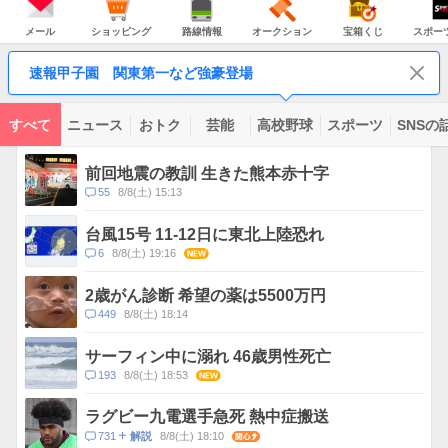
JAPAN
天
温
気
ダ
の
気
ー
メ
シ
路
オ
宝
ス
主
ー
ョ
線
ー
箱
ポ
メール
ショッピング
路線情報
オークション
宝箱くじ
スポー
な
ル
ッ
情
ク
く
ー
サ
ピ
報
シ
じ
ツ
ー
コ
ン
ョ
ナ
ビ
速報甲子園 関東第一など強豪登場
グ
ン
ビ
ン
ス
テ
ン
ツ
すべて
ニュース
おトク
芸能
高校野球
スポーツ
SNSの
一
ト
覧
ピ
前回地震の教訓 生きた熊本赤十字
ッ
コ
55
8/8(土) 15:13
ク
メ
ス
ン
台風15号 11-12日に東北上陸恐れ
ト
コ
6
8/8(土) 19:16
NEW
数
メ
ン
2歳がん診断 希望の薬は5500万円
ト
コ
449
8/8(土) 18:14
数
メ
ン
サーフィン中に溺れ 46歳男性死亡
ト
コ
193
8/8(土) 18:53
NEW
数
メ
ン
ラグビー九電選手急死 熱中症搬送
ト
コ
731
8/8(土) 18:10
関心
解説
数