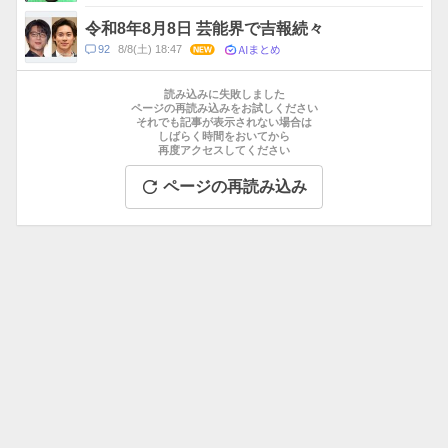
メ
ン
令和8年8月8日 芸能界で吉報続々
ト
AIまとめ
コ
92
8/8(土) 18:47
NEW
数
メ
お
ン
す
読み込みに失敗しました
ト
す
ページの再読み込みをお試しください
数
それでも記事が表示されない場合は
め
しばらく時間をおいてから
記
再度アクセスしてください
事
ページの再読み込み