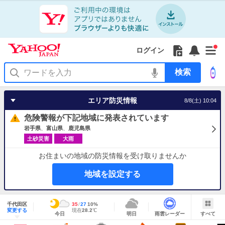
Yahoo!
Yahoo!
フ
フ
Yahoo!
お
サ
Yahoo!
新
JAPAN
ログイン
JAPAN
ォ
ォ
JAPAN
知
イ
JAPAN
着
ア
ロ
ロ
か
ら
ド
ID
Yahoo!
着
プ
ー
ー
ら
せ
メ
で
検
せ
リ
を
の
一
ニ
ロ
索
替
を
開
お
覧
ュ
グ
え
使
く
知
を
ー
イ
テ
う
エリア防災情報
8/8(土) 10:04
ら
開
を
ン
ー
せ
く
開
マ
危険警報が下記地域に発表されています
く
あ
り
岩手県
富山県
鹿児島県
土砂災害
大雨
お住まいの地域の防災情報を受け取りませんか
地域を設定する
地
域
千代田区
最
35
最
降
27
10
%
情
明
雨
す
今
変更する
高
低
水
現
現在
28.2
℃
報
今日
明日
雨雲レーダー
すべて
日
雲
べ
日
気
気
確
在
の
レ
て
の
温
温
率
気
Yahoo!
天
ー