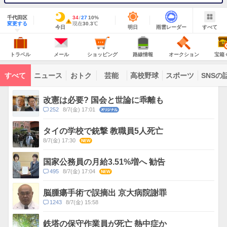
地
域
千代田区
最
34
最
降
27
10
%
情
警
明
雨
す
今
変更する
高
低
水
現
現在
30.3
℃
報
報・
今日
明日
雨雲レーダー
すべて
日
雲
べ
日
気
気
確
在
注
の
レ
て
の
温
温
率
気
Yahoo!
天
ー
意
JAPAN
天
温
気
ダ
報
の
気
ー
ト
メ
シ
路
オ
宝
が
主
ラ
ー
ョ
線
ー
箱
トラベル
メール
ショッピング
路線情報
オークション
宝箱
な
出
ベ
ル
ッ
情
ク
く
サ
て
ル
ピ
報
シ
じ
ー
コ
い
ン
ョ
ビ
すべて
ニュース
おトク
芸能
高校野球
スポーツ
SNSの
グ
ン
ン
ま
ス
す
テ
ト
ン
ピ
改憲は必要? 国会と世論に乖離も
ツ
ッ
一
コ
252
8/7(金) 17:01
オリジナル
ク
覧
メ
ス
ン
タイの学校で銃撃 教職員5人死亡
ト
8/7(金) 17:30
NEW
数
国家公務員の月給3.51%増へ 勧告
コ
495
8/7(金) 17:04
NEW
メ
ン
脳腫瘍手術で誤摘出 京大病院謝罪
ト
コ
1243
8/7(金) 15:58
数
メ
ン
鉄塔の保守作業員が死亡 熱中症か