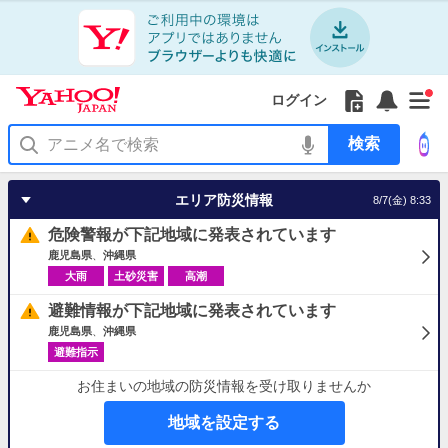
Yahoo!
Yahoo!
フ
フ
Yahoo!
お
サ
Yahoo!
新
JAPAN
ログイン
JAPAN
ォ
ォ
JAPAN
知
イ
JAPAN
着
ア
ロ
ロ
か
ら
ド
ID
Yahoo!
着
プ
ー
ー
ら
せ
メ
で
検
せ
リ
を
の
一
ニ
ロ
索
替
を
開
お
覧
ュ
グ
え
使
く
知
を
ー
イ
テ
う
エリア防災情報
8/7(金) 8:33
ら
開
を
ン
ー
せ
く
開
マ
危険警報が下記地域に発表されています
く
あ
り
鹿児島県
沖縄県
大雨
土砂災害
高潮
避難情報が下記地域に発表されています
鹿児島県
沖縄県
避難指示
お住まいの地域の防災情報を受け取りませんか
地域を設定する