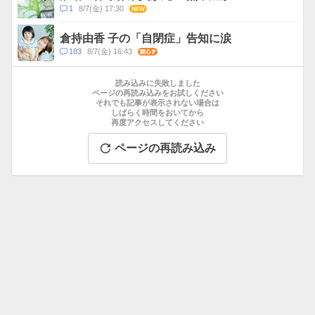
ト
コ
1
8/7(金) 17:30
NEW
数
メ
ン
倉持由香 子の「自閉症」告知に涙
ト
コ
183
8/7(金) 16:43
関心
数
メ
お
ン
す
読み込みに失敗しました
ト
す
ページの再読み込みをお試しください
数
それでも記事が表示されない場合は
め
しばらく時間をおいてから
記
再度アクセスしてください
事
ページの再読み込み