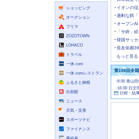
く
ー
ス
イオンの従
ショッピング
ビ
ス
過剰な餌「
オークション
オープンA
フリマ
「サ終」続
ZOZOTOWN
韓国サッカ
LOHACO
長友佑都3
トラベル
もっと見る
一休.com
第108回全
一休.comレストラン
試
8:00 青山
ふるさと納税
合
16:00 日
お
情
出前館
日程・結
報
す
す
ニュース
め
天気・災害
の
記
スポーツナビ
事
ファイナンス
番組表