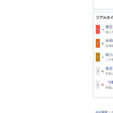
リアルタ
被災
1
関
貸し
連
ワ
令和
ー
2
関
ド
令和8
連
8
ワ
超八
ー
3
関
ド
二十
連
ワ
発言
ー
4
関
ド
非常
連
ワ
『8
ー
5
関
ド
本編
連
ワ
ー
ド
会社概要