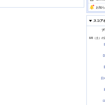
お知ら
スコア
プ
8/8（土）
の
D
日