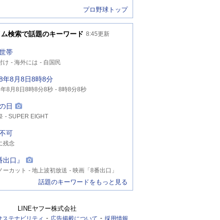
プロ野球トップ
イム検索で話題のキーワード
8:45
更新
世帯
付け
海外には
自国民
8年8月8日8時8分
年8月8日8時8分8秒
8時8分8秒
年8月8日8時8分
の日
祭
SUPER EIGHT
不可
に残念
番出口』
ノーカット
地上波初放送
映画「8番出口」
話題のキーワードをもっと見る
LINEヤフー株式会社
サステナビリティ
広告掲載について
採用情報