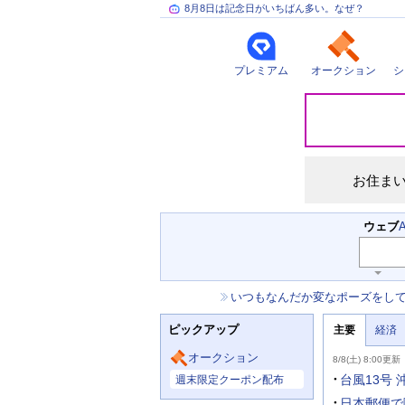
8月8日は記念日がいちばん多い。なぜ？
プレミアム
オークション
シ
災
害
情
報
お住ま
検
ウェブ
索
キ
ー
お
いつもなんだか変なポーズをし
ワ
知
ー
ニ
ら
ド
ピックアップ
主要
経済
ュ
せ
入
ー
力
主
ス
オークション
8/8(土) 8:00更新
補
要
主
助
ニ
台風13号
週末限定クーポン配布
な
を
ュ
サ
開
ー
日本郵便で