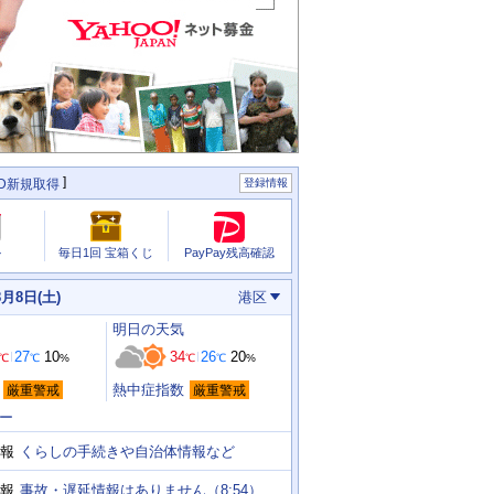
ID新規取得
登録情報
PayPay残高確認
ル
毎日1回 宝箱くじ
8月8日(土)
港区
明日
の天気
27
10
34
26
20
℃
℃
%
℃
℃
%
熱中症指数
厳重警戒
厳重警戒
ー
くらしの手続きや自治体情報など
報
事故・遅延情報はありません（8:54）
報