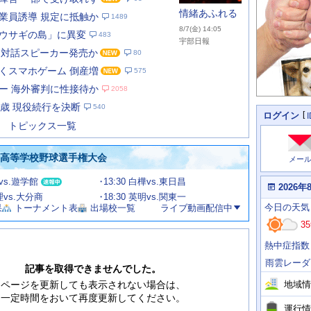
情緒あふれる
業員誘導 規定に抵触か
1489
8/7(金) 14:05
ウサギの島」に異変
483
宇部日報
I 対話スピーカー発売か
80
くスマホゲーム 倒産増
575
あ
な
ー 海外審判に性接待か
2058
た
9歳 現役続行を決断
540
の
個
ログイン
人
ス
トピックス一覧
に
テ
関
ー
わ
国高等学校野球選手権大会
メー
タ
る
情
ス
田vs.遊学館
13:30 白樺vs.東日昌
報
本
2026年
日
文理vs.大分商
18:30 英明vs.関東一
今
の
今日
の天気
果
トーナメント表
出場校一覧
ライブ動画配信中
日
天
明
35
気
日
、
の
熱中症指数
運
天
行
気
雨雲レーダ
情
記事を取得できませんでした。
報
地域情
ページを更新しても表示されない場合は、
一定時間をおいて再度更新してください。
運行情