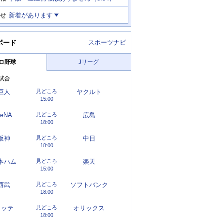
せ
新着があります
ボード
スポーツナビ
ロ野球
Jリーグ
試合
巨人
見どころ
ヤクルト
15:00
eNA
見どころ
広島
18:00
阪神
見どころ
中日
18:00
本ハム
見どころ
楽天
15:00
西武
見どころ
ソフトバンク
18:00
ロッテ
見どころ
オリックス
18:00