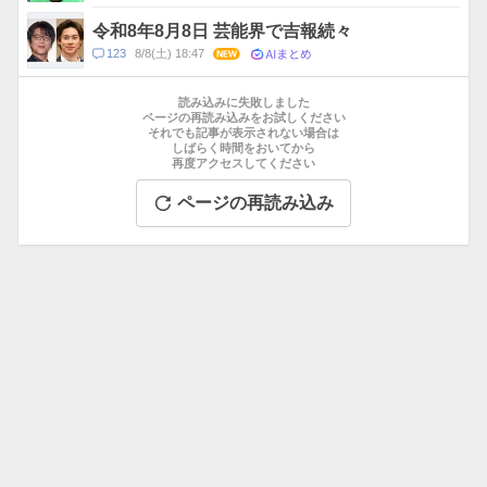
メ
ン
令和8年8月8日 芸能界で吉報続々
ト
AIまとめ
コ
123
8/8(土) 18:47
NEW
数
メ
お
ン
す
読み込みに失敗しました
ト
す
ページの再読み込みをお試しください
数
それでも記事が表示されない場合は
め
しばらく時間をおいてから
記
再度アクセスしてください
事
ページの再読み込み