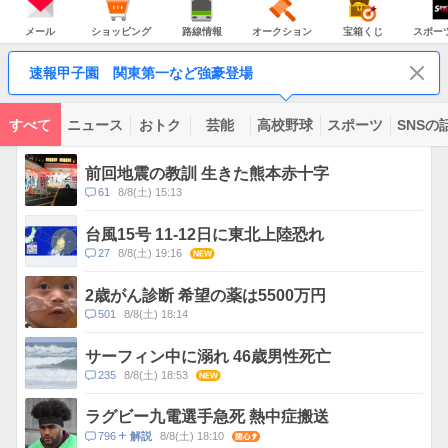
JAPAN
天
温
気
ダ
の
気
ー
メ
シ
路
オ
宝
ス
主
ー
ョ
線
ー
箱
ポ
メール
ショッピング
路線情報
オークション
宝箱くじ
スポー
な
ル
ッ
情
ク
く
ー
サ
ピ
報
シ
じ
ツ
ー
コ
ン
ョ
ナ
ビ
速報甲子園 関東第一など強豪登場
グ
ン
ビ
ン
ス
テ
ン
ツ
すべて
ニュース
おトク
芸能
高校野球
スポーツ
SNSの
一
ト
覧
ピ
前回地震の教訓 生きた熊本赤十字
ッ
コ
61
8/8(土) 15:13
ク
メ
ス
ン
台風15号 11-12日に東北上陸恐れ
ト
コ
27
8/8(土) 19:16
NEW
数
メ
ン
2歳がん診断 希望の薬は5500万円
ト
コ
501
8/8(土) 18:14
数
メ
ン
サーフィン中に溺れ 46歳男性死亡
ト
コ
235
8/8(土) 18:53
NEW
数
メ
ン
ラグビー九電選手急死 熱中症搬送
ト
コ
796
8/8(土) 18:10
関心
解説
数