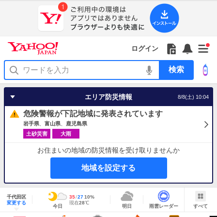
Yahoo!
Yahoo!
フ
フ
Yahoo!
お
サ
Yahoo!
新
JAPAN
ログイン
JAPAN
ォ
ォ
JAPAN
知
イ
JAPAN
着
ア
ロ
ロ
か
ら
ド
ID
Yahoo!
着
プ
ー
ー
ら
せ
メ
で
検
せ
リ
を
の
一
ニ
ロ
索
替
を
開
お
覧
ュ
グ
え
使
く
知
を
ー
イ
テ
う
エリア防災情報
8/8(土) 10:04
ら
開
を
ン
ー
せ
く
開
マ
危険警報が下記地域に発表されています
く
あ
り
岩手県
富山県
鹿児島県
土砂災害
大雨
お住まいの地域の防災情報を受け取りませんか
地域を設定する
地
域
千代田区
最
35
最
降
27
10
%
情
明
雨
す
今
変更する
高
低
水
現
現在
28
℃
報
今日
明日
雨雲レーダー
すべて
日
雲
べ
日
気
気
確
在
の
レ
て
の
温
温
率
気
Yahoo!
天
ー