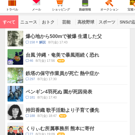
意
JAPAN
天
温
気
ダ
報
の
気
ー
ト
メ
シ
路
オ
宝
が
主
ラ
ー
ョ
線
ー
箱
トラベル
メール
ショッピング
路線情報
オークション
宝箱
な
出
ベ
ル
ッ
情
ク
く
サ
て
ル
ピ
報
シ
じ
ー
コ
い
ン
ョ
ビ
すべて
ニュース
おトク
芸能
高校野球
スポーツ
SNSの
グ
ン
ン
ま
ス
す
テ
ト
ン
ピ
爆心地から500mで被爆 生還した父
ツ
ッ
一
コ
158
8/7(金) 17:43
解説
ク
覧
メ
ス
ン
台風 沖縄・奄美で暴風雨続く恐れ
ト
コ
46
8/7(金) 17:56
NEW
数
メ
ン
鉄塔の保守作業員が死亡 熱中症か
ト
コ
297
8/7(金) 17:30
数
メ
ン
ペンギン4羽死ぬ 園が死因発表
ト
コ
181
8/7(金) 17:40
数
メ
ン
持田香織 歌手活動より子育て優先
ト
コ
188
8/7(金) 18:47
NEW
数
メ
ン
くりぃむ所属事務所 熊本に寄付
ト
コ
77
8/7(金) 19:09
NEW