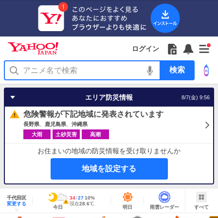
Yahoo!
Yahoo!
フ
フ
Yahoo!
お
サ
Yahoo!
新
JAPAN
ログイン
JAPAN
ォ
ォ
JAPAN
知
イ
JAPAN
着
ア
ロ
ロ
か
ら
ド
ID
Yahoo!
着
プ
ー
ー
ら
せ
メ
で
検
せ
リ
を
の
一
ニ
ロ
索
替
を
開
お
覧
ュ
グ
え
使
く
知
を
ー
イ
テ
う
エリア防災情報
8/7(金) 9:56
ら
開
を
ン
ー
せ
く
開
マ
危険警報が下記地域に発表されています
く
あ
り
長野県
鹿児島県
沖縄県
大雨
土砂災害
高潮
お住まいの地域の防災情報を受け取りませんか
地域を設定する
地
域
千代田区
最
34
最
降
27
10
%
情
警
明
雨
す
今
変更する
高
低
水
現
現在
28.6
℃
報
報・
今日
明日
雨雲レーダー
すべて
日
雲
べ
日
気
気
確
在
注
の
レ
て
の
温
温
率
気
Yahoo!
天
ー