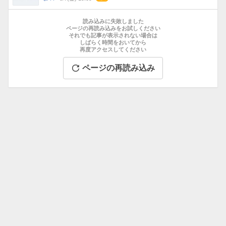
数
メ
お
ン
す
読み込みに失敗しました
ト
す
ページの再読み込みをお試しください
数
それでも記事が表示されない場合は
め
しばらく時間をおいてから
記
再度アクセスしてください
事
ページの再読み込み