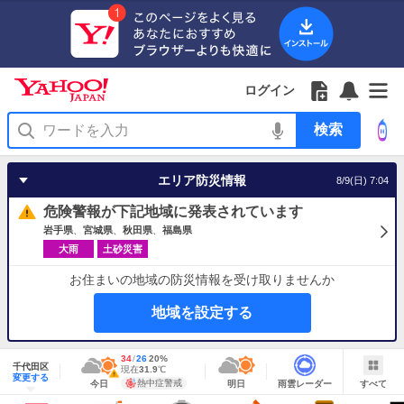
Yahoo!
Yahoo!
フ
フ
Yahoo!
お
サ
Yahoo!
JAPAN
ログイン
JAPAN
ォ
ォ
JAPAN
知
イ
JAPAN
ア
ロ
ロ
か
ら
ド
ID
Yahoo!
プ
ー
ー
ら
せ
メ
で
検
リ
を
の
一
ニ
ロ
索
を
開
お
覧
ュ
グ
使
く
知
を
ー
イ
う
エリア防災情報
8/9(日) 7:04
ら
開
を
ン
せ
く
開
危険警報が下記地域に発表されています
く
岩手県
宮城県
秋田県
福島県
大雨
土砂災害
お住まいの地域の防災情報を受け取りませんか
地域を設定する
地
最
34
最
降
26
20
%
域
千代田区
高
低
水
現
現在
31.9
℃
情
警
明
雨
す
今
変更する
気
気
確
在
報
報・
熱中症警戒
今日
明日
雨雲レーダー
すべて
日
雲
べ
日
温
温
率
気
注
の
レ
て
の
Yahoo!
温
天
ー