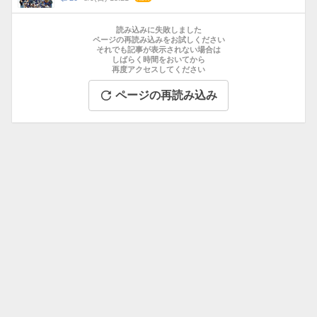
数
メ
お
ン
す
読み込みに失敗しました
ト
す
ページの再読み込みをお試しください
数
それでも記事が表示されない場合は
め
しばらく時間をおいてから
記
再度アクセスしてください
事
ページの再読み込み