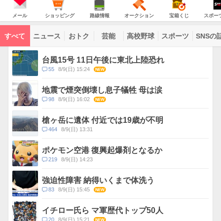
意
JAPAN
天
気
ダ
報
の
気
ー
メ
シ
路
オ
宝
ス
が
主
ー
ョ
線
ー
箱
ポ
メール
ショッピング
路線情報
オークション
宝箱くじ
スポー
な
出
ル
ッ
情
ク
く
ー
サ
て
ピ
報
シ
じ
ツ
ー
コ
い
ン
ョ
ナ
ビ
すべて
ニュース
おトク
芸能
高校野球
スポーツ
SNSの
グ
ン
ビ
ン
ま
ス
す
テ
ト
ン
ピ
台風15号 11日午後に東北上陸恐れ
ツ
ッ
一
コ
55
8/9(日) 15:24
NEW
ク
覧
メ
ス
ン
地震で煙突倒壊し息子犠牲 母は涙
ト
コ
98
8/9(日) 16:02
NEW
数
メ
ン
槍ヶ岳に遺体 付近では19歳が不明
ト
コ
464
8/9(日) 13:31
数
メ
ン
ポケモン空港 復興起爆剤となるか
ト
コ
219
8/9(日) 14:23
数
メ
ン
強迫性障害 納得いくまで体洗う
ト
コ
83
8/9(日) 15:45
NEW
数
メ
ン
イチロー氏ら マ軍歴代トップ50人
ト
コ
20
8/9(日) 15:21
NEW